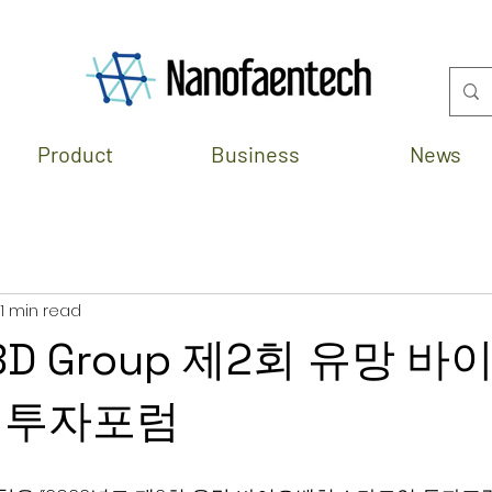
Product
Business
News
1 min read
-BD Group 제2회 유망 
 투자포럼