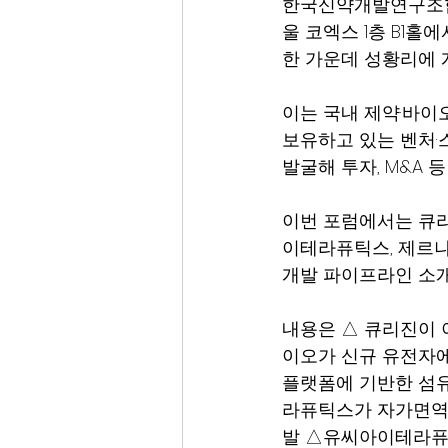
한국신약개발연구조합은 
울 코엑스 1층 B1홀
한 가운데 성황리에 
이는 국내 제약·바이
보유하고 있는 벤처·
발굴해 투자, M&A
이번 포럼에서는 큐리
이테라퓨틱스, 제르나
개발 파이프라인 소개
내용은 △ 큐리진이 이
이오가 신규 유전자에
플랫폼에 기반한 섬유
라퓨틱스가 자가면역질
발 △유씨아이테라퓨틱