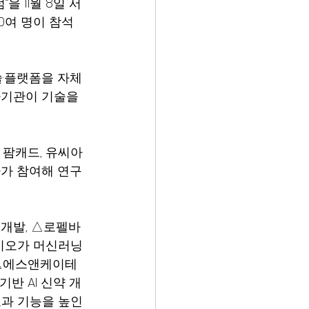
 11월 8일 서
50여 명이 참석
·플랫폼을 자체 
자기관이 기술을 
 팜캐드, 유씨아
사가 참여해 연구
 개발, △로펠바
이오가 머신러닝 
 △에스앤케이테
반 AI 신약 개
과 기능을 높인 