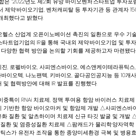
“2022년도 제2회 유망 바이오벤처·스타트업 투자포럼”을
에서 제약·바이오기업, 벤처캐피탈 등 투자기관 등 관계자 1
개최했다고 밝혔다.
오헬스 산업계 오픈이노베이션 촉진의 일환으로 우수 기술
스타트업기업의 IR을 통해 국내외 제약·바이오기업 및 투
 등 다양한 협력 방안을 논의할 기회를 제공하고자 마련됐다.
진, 로펠바이오, 사피엔스바이오, 에스앤케이테라퓨틱스,
바이오텍, 나노팬텍, 키바이오, 골다공인공지능 등 10개
 및 협력방안에 대해 IR 발표를 진행했다.
중특이 RNAi 치료제, 정맥 투여용 항암 바이러스 치료제
 기반한 항암 바이오마커 및 항암제 개발 △사피엔스바
화 질환 및 알츠하이머 치료제 신규 타깃 발굴 및 개발
환 및 염증성질환 치료제 △팜캐드가 물리학·양자역학 기
스가 유전자 조작을 통한 종양미세환경 극복 및 병용효